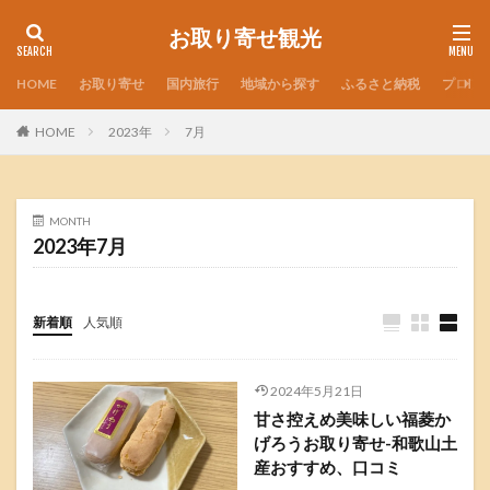
お取り寄せ観光
HOME
お取り寄せ
国内旅行
地域から探す
ふるさと納税
プロフ
HOME
2023年
7月
MONTH
2023年7月
新着順
人気順
2024年5月21日
甘さ控えめ美味しい福菱か
げろうお取り寄せ-和歌山土
産おすすめ、口コミ