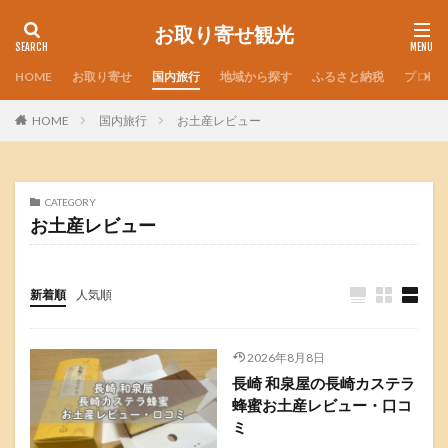
お取り寄せ観光
HOME
お取り寄せ
国内旅行
地域から探す
ふるさと納税
プロフ
HOME
国内旅行
お土産レビュー
CATEGORY
お土産レビュー
新着順
人気順
2026年8月8日
長崎 和泉屋の長崎カステラ
蜂蜜お土産レビュー・口コ
ミ