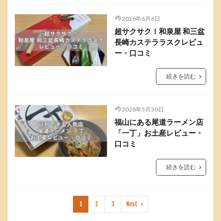
2026年6月6日
超サクサク！和泉屋 和三盆
長崎カステララスクレビュ
ー・口コミ
続きを読む
2026年5月30日
福山にある尾道ラーメン店
「一丁」お土産レビュー・
口コミ
続きを読む
1
2
3
Next