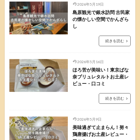
2026年5月19日
島原観光で銀水訪問 古民家
の懐かしい空間でかんざら
し
続きを読む
2026年5月16日
ほろ苦が美味い！東京ばな
奈ブリュレタルトお土産レ
ビュー・口コミ
続きを読む
2026年5月9日
美味過ぎて止まらん！努々
鶏唐揚げお土産レビュー・