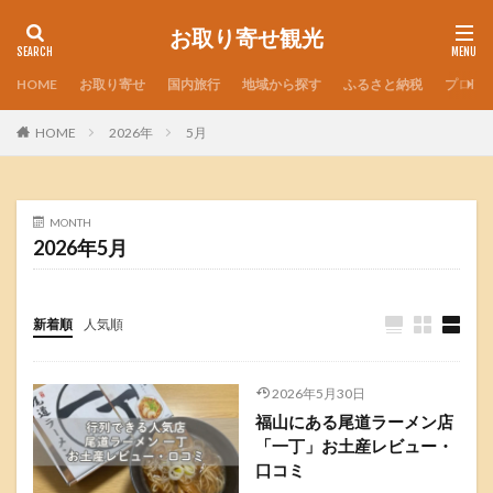
お取り寄せ観光
HOME
お取り寄せ
国内旅行
地域から探す
ふるさと納税
プロフ
HOME
2026年
5月
MONTH
2026年5月
新着順
人気順
2026年5月30日
福山にある尾道ラーメン店
「一丁」お土産レビュー・
口コミ