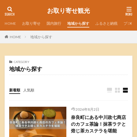
お取り寄せ観光
HOME
お取り寄せ
国内旅行
地域から探す
ふるさと納税
プロフ
HOME
地域から探す
CATEGORY
地域から探す
新着順
人気順
2026年8月2日
奈良町にある中川政七商店
のカフェ茶論！抹茶ラテと
焙じ茶カステラを堪能