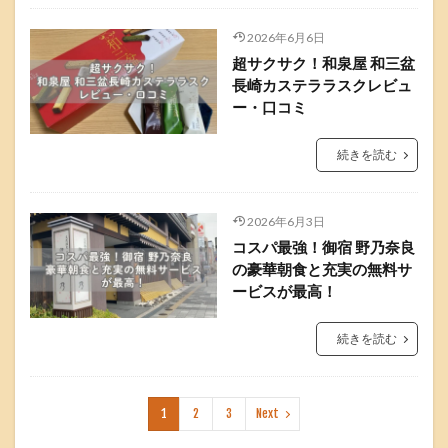
2026年6月6日
超サクサク！和泉屋 和三盆
長崎カステララスクレビュ
ー・口コミ
続きを読む
2026年6月3日
コスパ最強！御宿 野乃奈良
の豪華朝食と充実の無料サ
ービスが最高！
続きを読む
1
2
3
Next