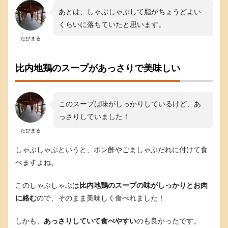
（
あとは、しゃぶしゃぶして脂がちょうどよい
ふ
くらいに落ちていたと思います。
る
さ
たびまる
と
納
税
比内地鶏のスープがあっさりで美味しい
も
）
ふ
る
このスープは味がしっかりしているけど、あ
さ
っさりしていました！
と
納
たびまる
税
しゃぶしゃぶというと、ポン酢やごましゃぶだれに付けて食
を
利
べますよね。
用
し
このしゃぶしゃぶは
比内地鶏のスープの味がしっかりとお肉
て
ネ
に絡む
ので、そのまま美味しく食べれました！
ッ
ト
しかも、
あっさりしていて食べやすい
のも良かったです。
シ