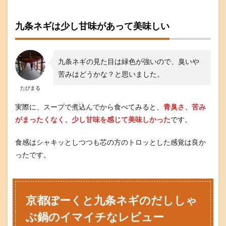
ョ
ッ
プ
九条ネギは少し甘味があって美味しい
で
購
入
九条ネギの見た目は緑色が強いので、臭いや
ふ
る
苦みはどうかな？と思いました。
さ
たびまる
と
納
実際に、スープで煮込んでから食べてみると、
青臭さ、苦み
税
を
がまったくなく、少し甘味を感じて美味しかった
です。
利
用
食感はシャキッとしつつも芯の方のトロッとした感覚は良か
し
な
ったです。
い
購
入
方
京都ぽーくと九条ネギのだししゃ
法
ぶ鍋のイマイチなレビュー
9
ま