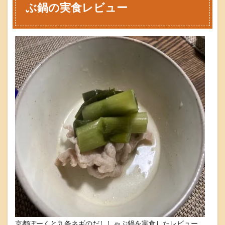
ぶ鍋の実食レビュー
の
だ
し
し
ゃ
ぶ
鍋
セ
ッ
ト
を
食
べ
た
方
の
口
コ
ミ
7
京
都
ぽ
ー
京都ぽーくと九条ネギのだししゃぶ鍋を実食したレビュー