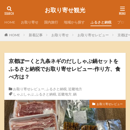
お取り寄せ観光
HOME
お取り寄せ
国内旅行
地域から探す
ふるさと納税
プロフ
HOME
新着記事
お取り寄せ
お取り寄せレビュー
京都ぽ
京都ぽーくと九条ネギのだししゃぶ鍋セットを
ふるさと納税でお取り寄せレビュー-作り方、食
べ方は？
お取り寄せレビュー
,
ふるさと納税
,
近畿地方
しゃぶしゃぶ
,
ふるさと納税
,
近畿地方
,
鍋
お取り寄せレビュー