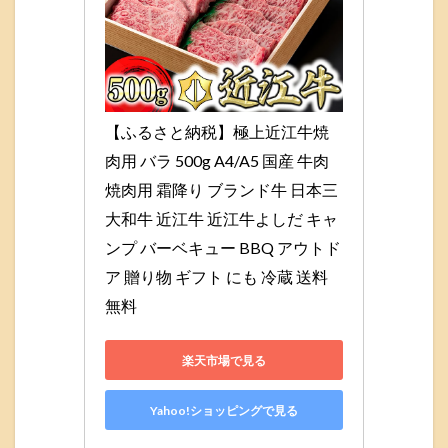
【ふるさと納税】極上近江牛焼
肉用 バラ 500g A4/A5 国産 牛肉 
焼肉用 霜降り ブランド牛 日本三
大和牛 近江牛 近江牛よしだ キャ
ンプ バーベキュー BBQ アウトド
ア 贈り物 ギフト にも 冷蔵 送料
無料
楽天市場で見る
Yahoo!ショッピングで見る