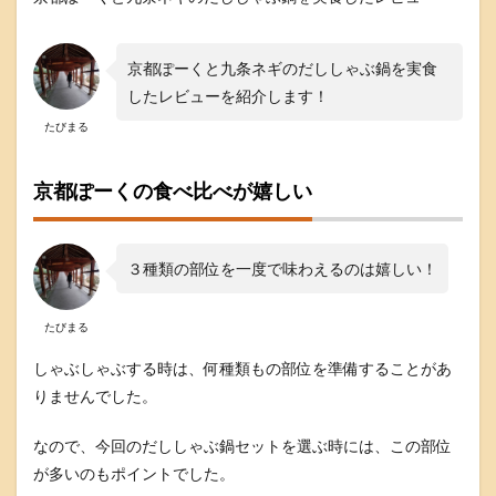
く
と
九
京都ぽーくと九条ネギのだししゃぶ鍋を実食
条
ネ
したレビューを紹介します！
ギ
たびまる
の
だ
し
京都ぽーくの食べ比べが嬉しい
し
ゃ
ぶ
鍋
３種類の部位を一度で味わえるのは嬉しい！
セ
ッ
ト
たびまる
の
レ
しゃぶしゃぶする時は、何種類もの部位を準備することがあ
ビ
ュ
りませんでした。
ー
総
なので、今回のだししゃぶ鍋セットを選ぶ時には、この部位
評
が多いのもポイントでした。
8