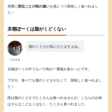
京
実際に
部位ごとの味の違い
を感じつつ美味しく食べれまし
都
ぽ
た！
ー
く
と
京都ぽーくは脂がくどくない
九
条
ネ
ギ
脂のくどさが気になりますよね。
の
だ
し
たびまる
し
ゃ
京都ぽーくの中でもバラ肉が一番脂が多かったです。
ぶ
鍋
セ
ですが、食べても脂のくどさがなくて、美味しく食べれまし
ッ
た！
ト
の
購
僕は脂のくどさでたくさんは食べれませんが、こちらのお肉
入
はそんなことなくはなく、たくさん食べれました。
方
法