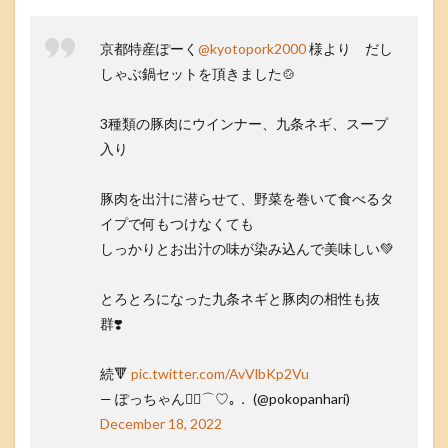
京都特産ぽーく
@kyotopork2000
様より だし
しゃぶ鍋セットを頂きました🍲
3種類の豚肉にウインナー、九条ネギ、スープ
入り
豚肉を出汁に潜らせて、野菜を巻いて食べるタ
イプで何もつけなくても
しっかりとお出汁の味が染み込んで美味しい💚
とろとろになった九条ネギと豚肉の相性も抜
群❣️
続🔻
pic.twitter.com/AvVlbKp2Vu
— ぽっちゃん🧚‍♀️⌒♡｡． (@pokopanhari)
December 18, 2022