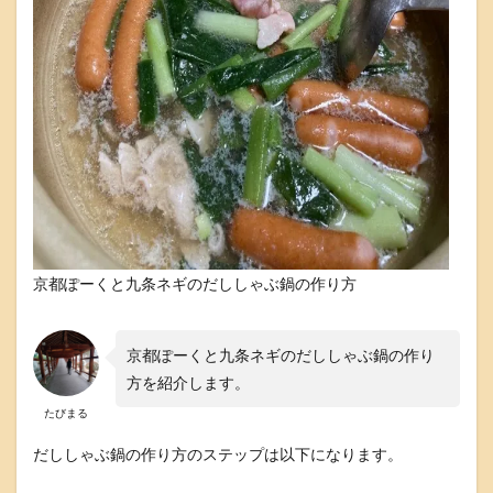
振
り
か
け
て
食
べ
る
ポ
ン
酢
に
付
け
京都ぽーくと九条ネギのだししゃぶ鍋の作り方
て
食
べ
京都ぽーくと九条ネギのだししゃぶ鍋の作り
る
方を紹介します。
4
たびまる
京
都
だししゃぶ鍋の作り方のステップは以下になります。
ぽ
ー