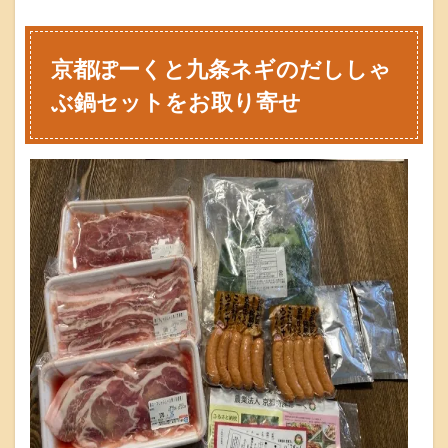
都
ぽ
ー
京都ぽーくと九条ネギのだししゃ
く
と
ぶ鍋セットをお取り寄せ
九
条
ネ
ギ
の
だ
し
し
ゃ
ぶ
鍋
セ
ッ
ト
を
お
取
り
寄
せ