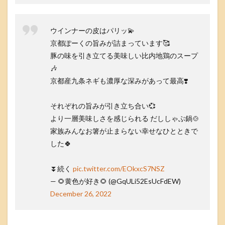
ウインナーの皮はパリッ💫
京都ぽーくの旨みが詰まっています🥰
豚の味を引き立てる美味しい比内地鶏のスープ
🎶
京都産九条ネギも濃厚な深みがあって最高❣️
それぞれの旨みが引き立ち合い💞
より一層美味しさを感じられる だししゃぶ鍋🍲
家族みんなお箸が止まらない幸せなひとときで
した🍀
⏬続く
pic.twitter.com/EOkxcS7NSZ
— 🌻黄色が好き🌻 (@GqULi52EsUcFdEW)
December 26, 2022