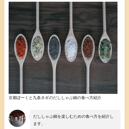
地
鶏
の
ス
ー
プ
が
あ
っ
さ
り
で
美
味
し
い
九
条
京都ぽーくと九条ネギのだししゃぶ鍋の食べ方紹介
ネ
ギ
は
だししゃぶ鍋を楽しむための食べ方を紹介し
少
し
ます。
甘