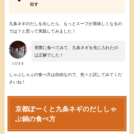
の
出す
食
べ
比
九条ネギのだしを出したら、もっとスープが美味しくなるの
べ
では？と思って実践してみました！
が
嬉
し
い
実際に食べてみて、九条ネギを先に入れたの
は正解でした！
京
都
たびまる
ぽ
ー
しゃぶしゃぶの食べ方は自由なので、色々と試してみてくだ
く
さいね！
は
脂
が
く
ど
京都ぽーくと九条ネギのだししゃ
く
な
ぶ鍋の食べ方
い
比
内