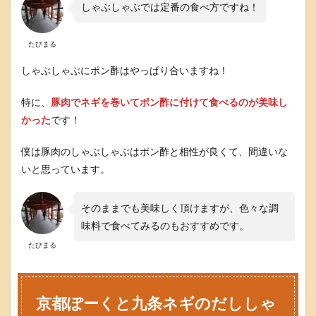
しゃぶしゃぶでは定番の食べ方ですね！
ゃ
ぶ
鍋
たびまる
の
イ
しゃぶしゃぶにポン酢はやっぱり合いますね！
マ
イ
チ
特に、
豚肉でネギを巻いてポン酢に付けて食べるのが美味し
な
かった
です！
レ
ビ
ュ
僕は豚肉のしゃぶしゃぶはポン酢と相性が良くて、間違いな
ー
いと思っています。
6
京
そのままでも美味しく頂けますが、色々な調
都
ぽ
味料で食べてみるのもおすすめです。
ー
たびまる
く
と
九
条
ネ
京都ぽーくと九条ネギのだししゃ
ギ