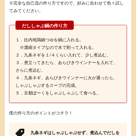
く
※完全な自己流の作り方ですので、好みに合わせて色々試し
と
てみてください。
九
条
ネ
ギ
の
だ
１．比内地鶏鍋つゆを鍋に入れる。
し
※濃縮タイプなので水で割って入れる。
し
２．九条ネギを１/４くらい入れて、少し煮込む。
ゃ
ぶ
３．煮立ってきたら、あらびきウインナーを入れて、
鍋
さらに煮込む。
の
実
４．九条ネギ、あらびきウインナーに火が通ったら、
食
しゃぶしゃぶするスープの完成。
レ
５．京都ぽーくをしゃぶしゃぶして食べる。
ビ
ュ
ー
僕の作り方のポイントがコチラ！
京
都
ぽ
ー
九条ネギはしゃぶしゃぶせず、煮込んでだしを
く