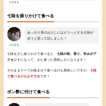
たびまる
味
が
あ
七味を振りかけて食べる
っ
て
美
味
あっさり系のおだしにはピリッとする七味が
し
い
合うと思って試しました！
5
たびまる
京
都
七味を少し振りかけて食べると、
七味の味、香り、辛みがア
ぽ
クセント
になって、また違った美味しさになります！
ー
く
そのままスープが絡ませて食べるのも美味しいですが、
七味
と
九
で食べるのもおすすめ
です！
条
ネ
ギ
ポン酢に付けて食べる
の
だ
し
し