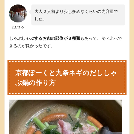
京
都
大人２人前より少し多めなくらいの内容量で
ぽ
した。
ー
く
たびまる
と
九
しゃぶしゃぶするお肉の部位が３種類
もあって、食べ比べで
条
きるのが良かったです。
ネ
ギ
の
だ
し
京都ぽーくと九条ネギのだししゃ
し
ゃ
ぶ鍋の作り方
ぶ
鍋
の
食
べ
方
七
味
を