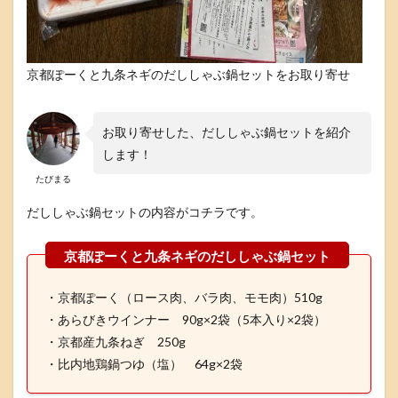
2
京
都
京都ぽーくと九条ネギのだししゃぶ鍋セットをお取り寄せ
ぽ
ー
く
と
お取り寄せした、だししゃぶ鍋セットを紹介
九
します！
条
ネ
たびまる
ギ
の
だししゃぶ鍋セットの内容がコチラです。
だ
し
し
ゃ
ぶ
・京都ぽーく（ロース肉、バラ肉、モモ肉）510g
鍋
の
・あらびきウインナー 90g×2袋（5本入り×2袋）
作
・京都産九条ねぎ 250g
り
・比内地鶏鍋つゆ（塩） 64g×2袋
方
3