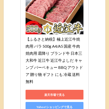
【ふるさと納税】極上近江牛焼
肉用 バラ 500g A4/A5 国産 牛肉 
焼肉用 霜降り ブランド牛 日本三
大和牛 近江牛 近江牛よしだ キャ
ンプ バーベキュー BBQ アウトド
ア 贈り物 ギフト にも 冷蔵 送料
無料
楽天市場で見る
Yahoo!ショッピングで見る