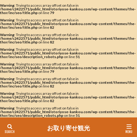
Warning
: Trying to access array offset on false in
/home/c2422571/public_html/otoriyose-kankou.com/wp-content/themes/the-
thor/inc/seo/title.php
on line
79
Warning
: Trying to access array offset on false in
/home/c2422571/public_html/otoriyose-kankou.com/wp-content/themes/the-
thor/inc/seo/title.php
on line
82
Warning
: Trying to access array offset on false in
/home/c2422571/public_html/otoriyose-kankou.com/wp-content/themes/the-
thor/inc/seo/title.php
on line
82
Warning
: Trying to access array offset on false in
/home/c2422571/public_html/otoriyose-kankou.com/wp-content/themes/the-
thor/inc/seo/description_robots.php
on line
51
Warning
: Trying to access array offset on false in
/home/c2422571/public_html/otoriyose-kankou.com/wp-content/themes/the-
thor/inc/seo/title.php
on line
79
Warning
: Trying to access array offset on false in
/home/c2422571/public_html/otoriyose-kankou.com/wp-content/themes/the-
thor/inc/seo/title.php
on line
82
Warning
: Trying to access array offset on false in
/home/c2422571/public_html/otoriyose-kankou.com/wp-content/themes/the-
thor/inc/seo/title.php
on line
82
Warning
: Trying to access array offset on false in
/home/c2422571/public_html/otoriyose-kankou.com/wp-content/themes/the-
thor/inc/seo/description_robots.php
on line
51
お取り寄せ観光