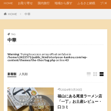
HOME
お取り寄せ
国内旅行
地域から探す
ふるさと納税
プロフ
HOME
中華
TAG
中華
Warning
: Trying to access array offset on false in
/home/c2422571/public_html/otoriyose-kankou.com/wp-
content/themes/the-thor/tag.php
on line
43
新着順
人気順
2026年5月30日
福山にある尾道ラーメン店
「一丁」お土産レビュー・
口コミ