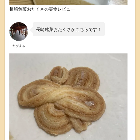
さ
長崎銘菓おたくさの実食レビュー
は
お
土
産
長崎銘菓おたくさがこちらです！
に
ピ
ッ
たびまる
タ
リ
5
長
崎
銘
菓
お
た
く
さ
の
購
入
方
法