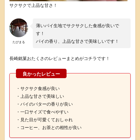
さ
サクサクで上品な甘さ！
お
土
産
薄いパイ生地でサクサクした食感が良いで
レ
ビ
す！
ュ
パイの香り、上品な甘さで美味しいです！
たびまる
ー
・
口
長崎銘菓おたくさのレビューまとめがコチラです！
コ
ミ
・サクサク食感が良い
・上品な甘さで美味しい
・パイのバターの香りが良い
・一口サイズで食べやすい
・見た目が可愛くておしゃれ
・コーヒー、お茶との相性が良い