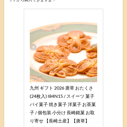
九州 ギフト 2026 唐草 おたくさ 
(24枚入) I84N15 / スイーツ 菓子 
パイ菓子 焼き菓子 洋菓子 お茶菓
子 / 個包装 小分け 長崎銘菓 お取
り寄せ 【長崎土産】【唐草】