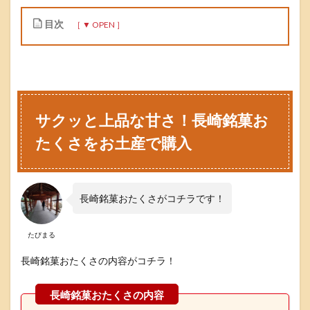
目次
1
サ
ク
ッ
と
サクッと上品な甘さ！長崎銘菓お
上
品
たくさをお土産で購入
な
甘
さ
！
長
長崎銘菓おたくさがコチラです！
崎
銘
菓
たびまる
お
た
長崎銘菓おたくさの内容がコチラ！
く
さ
を
お