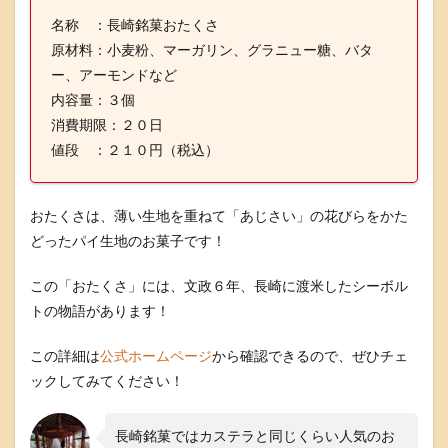
土
名称 ：長崎銘菓おたくさ
産
原材料：小麦粉、マーガリン、グラニュー糖、バタ
で
購
ー、アーモンドなど
入
内容量：３個
2
消費期限：２０日
長
値段 ：２１０円（税込）
崎
銘
菓
お
おたくさは、薄い生地を重ねて「あじさい」の花びらをかた
た
どったパイ生地のお菓子です！
く
さ
の
この「おたくさ」には、文政６年、長崎に渡米したシーボル
実
トの物語があります！
食
レ
ビ
この詳細は
公式ホームページ
から確認できるので、ぜひチェ
ュ
ックしてみてください！
ー
3
長崎銘菓ではカステラと同じくらい人気のお
長