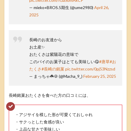
pic.twitter.com/fGaSbmAkCP
— mieko⭐︎BROS.5期生 (@ume2980)
April 26,
2025
長崎のお友達から
お土産✨
おたくさは紫陽花の意味で
このパイのお菓子はとても美味しい😋
#唐草
#お
たくさ
#長崎の銘菓
pic.twitter.com/0pj53Nzzsd
— まっちゃ☘️🍪 (@Macha_9_)
February 25, 2025
長崎銘菓おたくさを食べた方の口コミには、
・アジサイを模した形が可愛くておしゃれ
・サクっとした食感が良い
・上品な甘さで美味しい