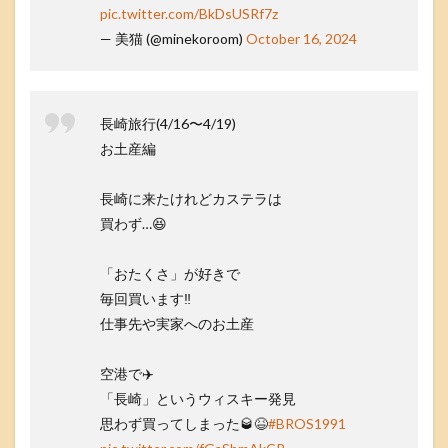
pic.twitter.com/BkDsUSRf7z
— 美猫 (@minekoroom)
October 16, 2024
長崎旅行(4/16〜4/19)
お土産編
長崎に来たけれどカステラは
買わず…😆
「おたくさ」が好きで
毎回買います‼️
仕事先や実家へのお土産
空港で✈️
「長崎」というウィスキー発見
思わず買ってしまった🥃😆
#BROS1991