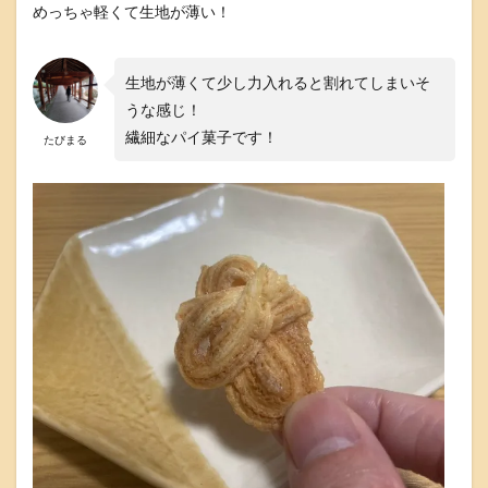
めっちゃ軽くて生地が薄い！
須
7
さ
生地が薄くて少し力入れると割れてしまいそ
い
ご
うな感じ！
に
繊細なパイ菓子です！
たびまる
～
サ
ク
ッ
と
上
品
な
甘
さ
！
長
崎
銘
菓
お
た
く