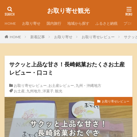
お取り寄せ観光
HOME
お取り寄せ
国内旅行
地域から探す
ふるさと納税
プロフ
HOME
新着記事
お取り寄せ
お取り寄せレビュー
サクッ
サクッと上品な甘さ！長崎銘菓おたくさお土産
レビュー・口コミ
お取り寄せレビュー
,
お土産レビュー
,
九州・沖縄地方
お土産
,
九州地方
,
洋菓子
,
観光
お取り寄せレビュー