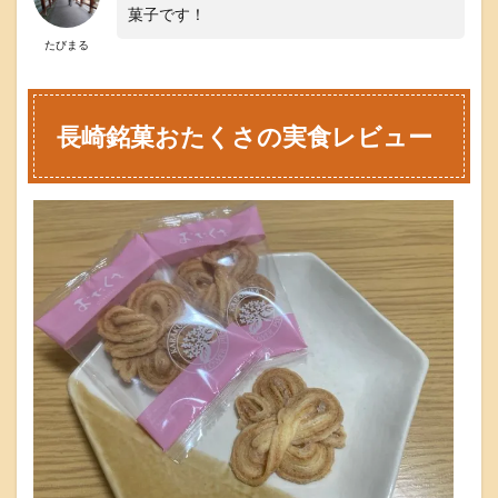
崎
菓子です！
銘
たびまる
菓
お
た
く
長崎銘菓おたくさの実食レビュー
さ
を
食
べ
た
方
の
口
コ
ミ
4
長
崎
銘
菓
お
た
く