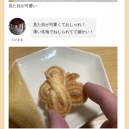
見た目が可愛い
6
楽
天
市
見た目が可愛くておしゃれ！
場
薄い生地でねじられてて細かい！
で
お
たびまる
得
に
お
買
い
物
す
る
な
ら
楽
天
カ
ー
ド
は
必