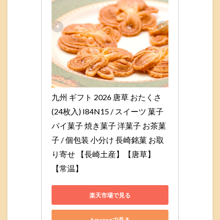
九州 ギフト 2026 唐草 おたくさ 
(24枚入) I84N15 / スイーツ 菓子 
パイ菓子 焼き菓子 洋菓子 お茶菓
子 / 個包装 小分け 長崎銘菓 お取
り寄せ 【長崎土産】【唐草】
【常温】
楽天市場で見る
Amazonで見る