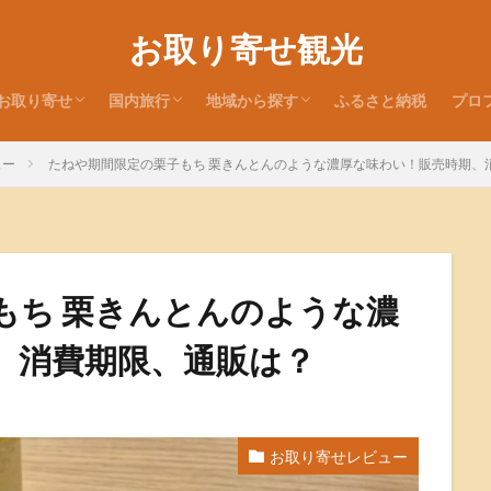
お取り寄せ観光
お取り寄せ
国内旅行
地域から探す
ふるさと納税
プロ
お取り寄せレビュー
お取り寄せ特集
お取り寄せ情報
旅行記
お土産レビュー
北海道
東北地方
関東地方
北陸地方
近畿地方
中国地方
四国地方
九州・沖縄地方
ュー
たねや期間限定の栗子もち 栗きんとんのような濃厚な味わい！販売時期、
もち 栗きんとんのような濃
、消費期限、通販は？
お取り寄せレビュー