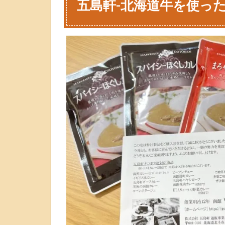
五島軒-北海道牛を使っ
-
北
海
道
牛
を
使
っ
た
レ
ト
ル
ト
カ
レ
ー
お
取
り
寄
せ