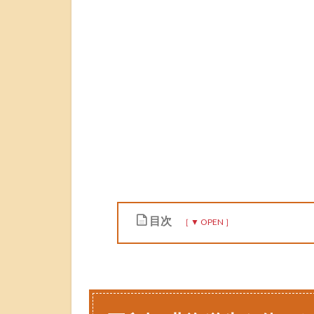
目次
1
五
島
軒