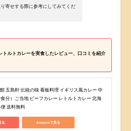
取り寄せする際に参考にしてみてくだ
レトルトカレーを実食したレビュー、口コミを紹介
館 五島軒 伝統の味 看板料理 イギリス風カレー 中
個 （2食分）ご当地 ビーフカレー レトルトカレー 北海
ル便 送料無料
見る
Amazonで見る