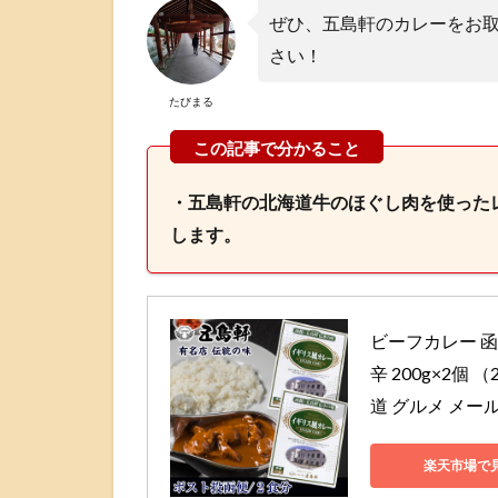
ぜひ、五島軒のカレーをお
さい！
たびまる
・五島軒の北海道牛のほぐし肉を使った
します。
ビーフカレー 函
辛 200g×2
道 グルメ メー
楽天市場で