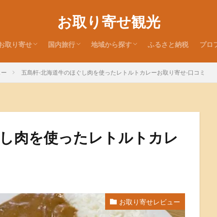
お取り寄せ観光
お取り寄せ
国内旅行
地域から探す
ふるさと納税
プロ
お取り寄せレビュー
お取り寄せ特集
お取り寄せ情報
旅行記
お土産レビュー
北海道
東北地方
関東地方
北陸地方
近畿地方
中国地方
四国地方
九州・沖縄地方
ュー
五島軒-北海道牛のほぐし肉を使ったレトルトカレーお取り寄せ-口コミ
ぐし肉を使ったレトルトカレ
お取り寄せレビュー