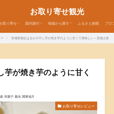
お取り寄せ観光
お取り寄せ
国内旅行
地域から探す
ふるさと納税
プロ
お取り寄せレビュー
お取り寄せ特集
お取り寄せ情報
旅行記
お土産レビュー
北海道
東北地方
関東地方
北陸地方
近畿地方
中国地方
四国地方
九州・沖縄地方
ュー
茨城県産紅はるかの干し芋が焼き芋のように甘くて美味しい～茨城土産
し芋が焼き芋のように甘く
産
,
和菓子
,
観光
,
関東地方
お取り寄せレビュー