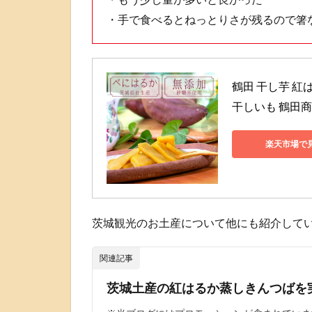
・手で食べるとねっとりさが残るので箸
鶴田 干し芋 紅は
干しいも 鶴田
楽天市場で
茨城観光のお土産について他にも紹介して
関連記事
茨城土産の紅はるか蒸しきんつばを