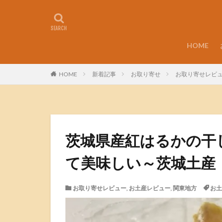
HOME
HOME
新着記事
お取り寄せ
お取り寄せレビ
茨城県産紅はるかの干
て美味しい～茨城土産
お取り寄せレビュー
,
お土産レビュー
,
関東地方
お土