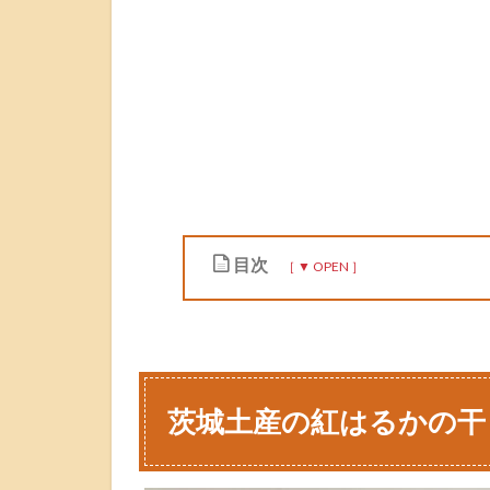
目次
1
茨
城
土
茨城土産の紅はるかの干
産
の
紅
は