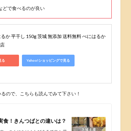
などで食べるのが良い
るか 平干し 150g 茨城 無添加 送料無料 べにはるか 
商店
見る
Yahoo!ショッピングで見る
いるので、こちらも読んでみて下さい！
実食！きんつばとの違いは？