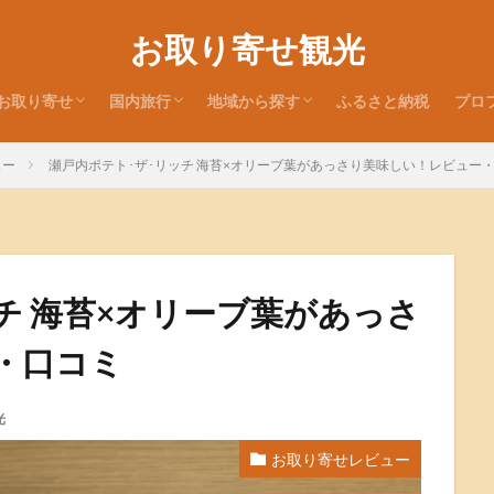
お取り寄せ観光
お取り寄せ
国内旅行
地域から探す
ふるさと納税
プロ
お取り寄せレビュー
お取り寄せ特集
お取り寄せ情報
旅行記
お土産レビュー
北海道
東北地方
関東地方
北陸地方
近畿地方
中国地方
四国地方
九州・沖縄地方
ュー
瀬戸内ポテト･ザ･リッチ 海苔×オリーブ葉があっさり美味しい！レビュー
チ 海苔×オリーブ葉があっさ
・口コミ
光
お取り寄せレビュー